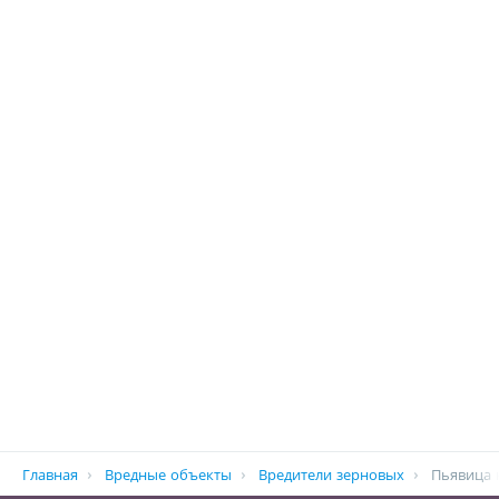
Строка
Главная
Вредные объекты
Вредители зерновых
Пьявица 
навигации