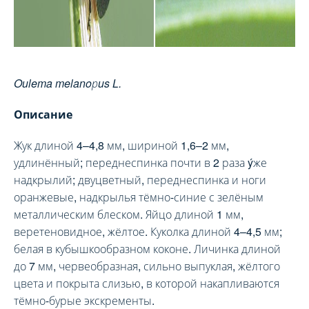
Oulema melanoрus L.
Описание
Жук длиной 4–4,8 мм, шириной 1,6–2 мм,
удлинённый; переднеспинка почти в 2 раза ýже
надкрылий; двуцветный, переднеспинка и ноги
оранжевые, надкрылья тёмно-синие с зелёным
металлическим блеском. Яйцо длиной 1 мм,
веретеновидное, жёлтое. Куколка длиной 4–4,5 мм;
белая в кубышкообразном коконе. Личинка длиной
до 7 мм, червеобразная, сильно выпуклая, жёлтого
цвета и покрыта слизью, в которой накапливаются
тёмно-бурые экскременты.