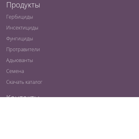
Продукты
Гербициды
Инсектициды
Фунгициды
Протравители
Адьюванты
Семена
Скачать каталог
Контакты
Минск, пр-т Дзержинского, 57, оф.54, 14 этаж
Вверх
Тел.
+375 17 239-54-20
instagram
youtube
tiktok