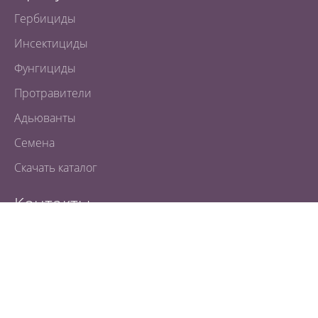
Гербициды
Инсектициды
Фунгициды
Протравители
Адьюванты
Семена
Скачать каталог
Контакты
Минск, пр-т Дзержинского, 57, оф.54, 14 этаж
Вверх
Тел.
+375 17 239-54-20
instagram
youtube
tiktok