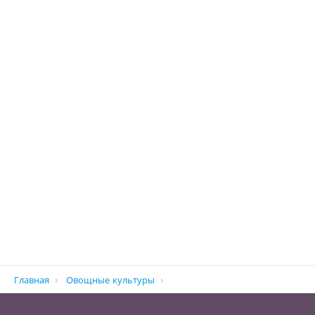
Строка
Главная
Овощные культуры
навигации