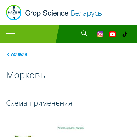
Перейти
Bayer
Crop Science
Беларусь
к
основному
содержанию
Главное
instagram
you
меню
Строка
ГЛАВНАЯ
навигации
Морковь
Схема применения