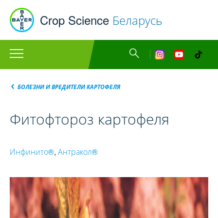
Перейти
Bayer
Crop Science
Беларусь
к
основному
содержанию
Главное
instagram
you
меню
Строка
БОЛЕЗНИ И ВРЕДИТЕЛИ КАРТОФЕЛЯ
навигации
Фитофтороз картофеля
Инфинито®
,
Антракол®