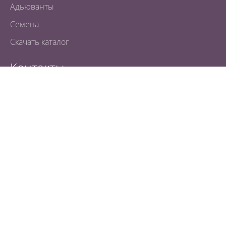
Адьюванты
Семена
Скачать каталог
Контакты
Минск, пр-т Дзержинского, 57, оф.54, 14 этаж
Вверх
Тел.
+375 17 239-54-20
instagram
youtube
tiktok
ОБРАТНАЯ СВЯЗЬ
right studio
Дизайн и разработка
Защита персональных данных